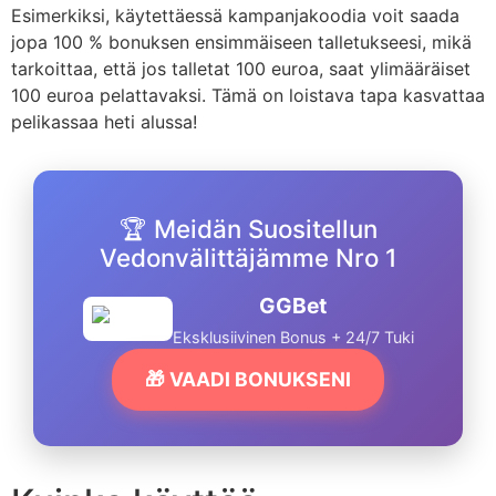
Esimerkiksi, käytettäessä kampanjakoodia voit saada
jopa 100 % bonuksen ensimmäiseen talletukseesi, mikä
tarkoittaa, että jos talletat 100 euroa, saat ylimääräiset
100 euroa pelattavaksi. Tämä on loistava tapa kasvattaa
pelikassaa heti alussa!
🏆 Meidän Suositellun
Vedonvälittäjämme Nro 1
GGBet
Eksklusiivinen Bonus + 24/7 Tuki
🎁 VAADI BONUKSENI