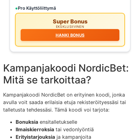
Pro Käyttöliittymä
Super Bonus
EKSKLUSIIVINEN
HANKI BONUS
Kampanjakoodi NordicBet:
Mitä se tarkoittaa?
Kampanjakoodi NordicBet on erityinen koodi, jonka
avulla voit saada erilaisia etuja rekisteröityessäsi tai
talletusta tehdessäsi. Tämä koodi voi tarjota:
Bonuksia
ensitalletukselle
Ilmaiskierroksia
tai vedonlyöntiä
Erityistarjouksia
ja kampanjoita