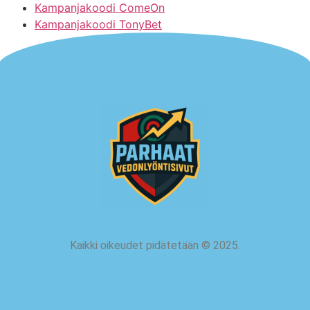
Kampanjakoodi ComeOn
Kampanjakoodi TonyBet
Kaikki oikeudet pidätetään
©
2025.