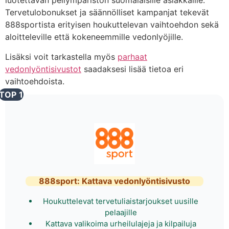
luotettavan peliympäristön suomalaisille asiakkaille.
Tervetulobonukset ja säännölliset kampanjat tekevät
888sportista erityisen houkuttelevan vaihtoehdon sekä
aloitteleville että kokeneemmille vedonlyöjille.
Lisäksi voit tarkastella myös
parhaat
vedonlyöntisivustot
saadaksesi lisää tietoa eri
vaihtoehdoista.
TOP 1
888sport: Kattava vedonlyöntisivusto
Houkuttelevat tervetuliaistarjoukset uusille
pelaajille
Kattava valikoima urheilulajeja ja kilpailuja