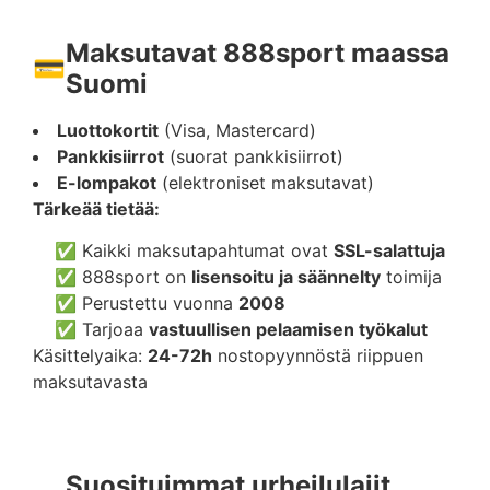
Maksutavat 888sport maassa
💳
Suomi
Luottokortit
(Visa, Mastercard)
Pankkisiirrot
(suorat pankkisiirrot)
E-lompakot
(elektroniset maksutavat)
Tärkeää tietää:
✅ Kaikki maksutapahtumat ovat
SSL-salattuja
✅ 888sport on
lisensoitu ja säännelty
toimija
✅ Perustettu vuonna
2008
✅ Tarjoaa
vastuullisen pelaamisen työkalut
Käsittelyaika:
24-72h
nostopyynnöstä riippuen
maksutavasta
Suosituimmat urheilulajit