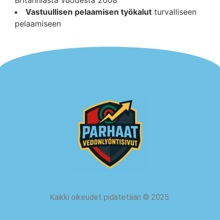
Britanniasta vuodesta 2008
Vastuullisen pelaamisen työkalut
turvalliseen
pelaamiseen
Kaikki oikeudet pidätetään
©
2025.