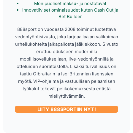
Monipuoliset maksu- ja nostotavat
Innovatiiviset ominaisuudet kuten Cash Out ja
Bet Builder
888sport on vuodesta 2008 toiminut luotettava
vedonlyöntisivusto, joka tarjoaa laajan valikoiman
urheilukohteita jalkapallosta jääkiekkoon. Sivusto
erottuu edukseen modernilla
mobiilisovelluksellaan, live-vedonlyönnillä ja
otteluiden suoratoistolla. Lisäksi turvallisuus on
taattu Gibraltarin ja Iso-Britannian lisenssien
myötä. VIP-ohjelma ja vastuullisen pelaamisen
työkalut tekevät pelikokemuksesta entistä
miellyttävämmän.
LIITY 888SPORTIIN NYT!