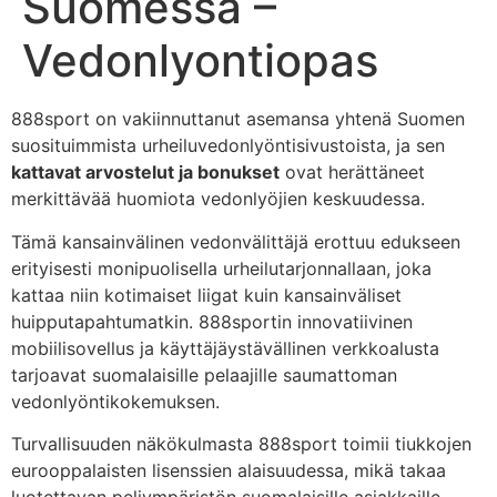
Suomessa –
Vedonlyontiopas
888sport on vakiinnuttanut asemansa yhtenä Suomen
suosituimmista urheiluvedonlyöntisivustoista, ja sen
kattavat arvostelut ja bonukset
ovat herättäneet
merkittävää huomiota vedonlyöjien keskuudessa.
Tämä kansainvälinen vedonvälittäjä erottuu edukseen
erityisesti monipuolisella urheilutarjonnallaan, joka
kattaa niin kotimaiset liigat kuin kansainväliset
huipputapahtumatkin. 888sportin innovatiivinen
mobiilisovellus ja käyttäjäystävällinen verkkoalusta
tarjoavat suomalaisille pelaajille saumattoman
vedonlyöntikokemuksen.
Turvallisuuden näkökulmasta 888sport toimii tiukkojen
eurooppalaisten lisenssien alaisuudessa, mikä takaa