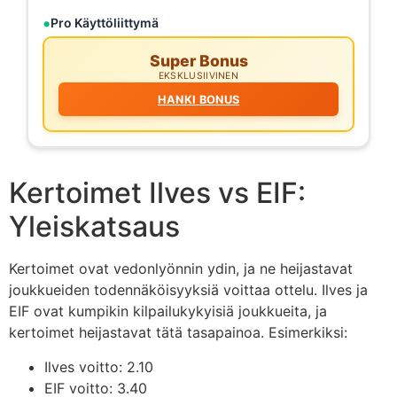
Pro Käyttöliittymä
Super Bonus
EKSKLUSIIVINEN
HANKI BONUS
Kertoimet Ilves vs EIF:
Yleiskatsaus
Kertoimet ovat vedonlyönnin ydin, ja ne heijastavat
joukkueiden todennäköisyyksiä voittaa ottelu. Ilves ja
EIF ovat kumpikin kilpailukykyisiä joukkueita, ja
kertoimet heijastavat tätä tasapainoa. Esimerkiksi:
Ilves voitto: 2.10
EIF voitto: 3.40