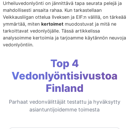
Urheiluvedonlyönti on jännittävä tapa seurata pelejä ja
mahdollisesti ansaita rahaa. Kun tarkastellaan
Veikkausliigan ottelua Ilveksen ja EIF:n välillä, on tärkeää
ymmärtää, miten
kertoimet
muodostuvat ja mitä ne
tarkoittavat vedonlyöjälle. Tässä artikkelissa
analysoimme kertoimia ja tarjoamme käytännön neuvoja
vedonlyöntiin.
Top 4
Vedonlyöntisivustoa
Finland
Parhaat vedonvälittäjät testattu ja hyväksytty
asiantuntijoidemme toimesta