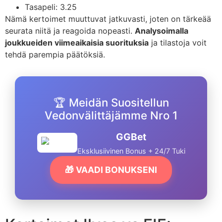
Tasapeli: 3.25
Nämä kertoimet muuttuvat jatkuvasti, joten on tärkeää
seurata niitä ja reagoida nopeasti.
Analysoimalla
joukkueiden viimeaikaisia suorituksia
ja tilastoja voit
tehdä parempia päätöksiä.
🏆 Meidän Suositellun
Vedonvälittäjämme Nro 1
GGBet
Eksklusiivinen Bonus + 24/7 Tuki
🎁 VAADI BONUKSENI