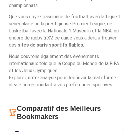
championnats.
Que vous soyez passionné de football, avec la Ligue 1
sénégalaise ou la prestigieuse Premier League, de
basketball avec la Nationale 1 Masculin et la NBA, ou
encore de rugby à XV, ce guide vous aidera à trouver
des
sites de paris sportifs fiables
.
Nous couvrons également des événements
internationaux tels que la Coupe du Monde de la FIFA
et les Jeux Olympiques.
Explorez notre analyse pour découvrir la plateforme
idéale correspondant à vos préférences sportives.
Comparatif des Meilleurs
🏆
Bookmakers