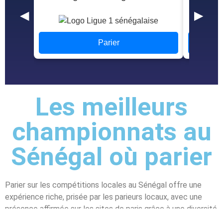
◀
▶
Parier
Les meilleurs
championnats au
Sénégal où parier
Parier sur les compétitions locales au Sénégal offre une
expérience riche, prisée par les parieurs locaux, avec une
présence affirmée sur les sites de paris grâce à une diversité
de formats.