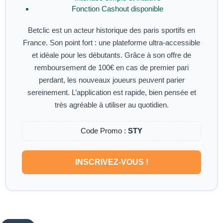
Fonction Cashout disponible
Betclic est un acteur historique des paris sportifs en
France. Son point fort : une plateforme ultra-accessible
et idéale pour les débutants. Grâce à son offre de
remboursement de 100€ en cas de premier pari
perdant, les nouveaux joueurs peuvent parier
sereinement. L’application est rapide, bien pensée et
très agréable à utiliser au quotidien.
Code Promo :
STY
INSCRIVEZ-VOUS !