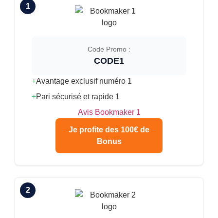
1
Code Promo :
CODE1
+
Avantage exclusif numéro 1
+
Pari sécurisé et rapide 1
Avis Bookmaker 1
Je profite des 100€ de
Bonus
2