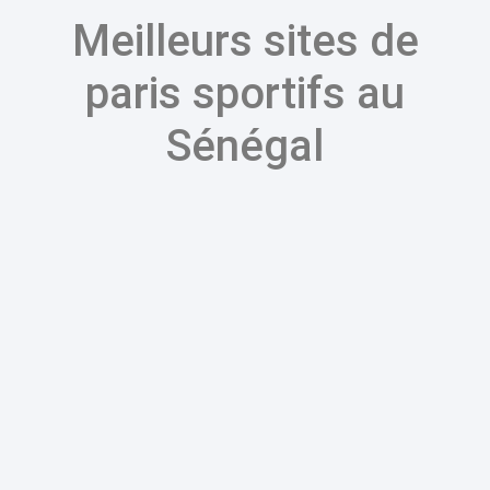
Meilleurs sites de
paris sportifs au
Sénégal