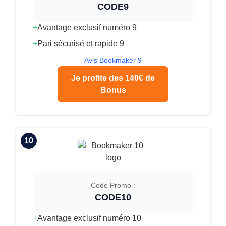
CODE9
+
Avantage exclusif numéro 9
+
Pari sécurisé et rapide 9
Avis Bookmaker 9
Je profite des 140€ de
Bonus
10
Code Promo :
CODE10
+
Avantage exclusif numéro 10