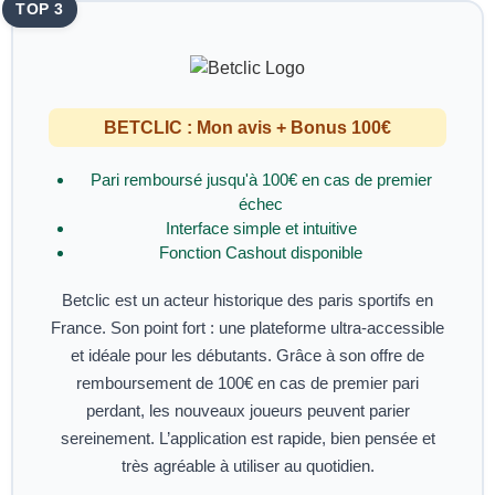
TOP 3
BETCLIC : Mon avis + Bonus 100€
Pari remboursé jusqu'à 100€ en cas de premier
échec
Interface simple et intuitive
Fonction Cashout disponible
Betclic est un acteur historique des paris sportifs en
France. Son point fort : une plateforme ultra-accessible
et idéale pour les débutants. Grâce à son offre de
remboursement de 100€ en cas de premier pari
perdant, les nouveaux joueurs peuvent parier
sereinement. L’application est rapide, bien pensée et
très agréable à utiliser au quotidien.