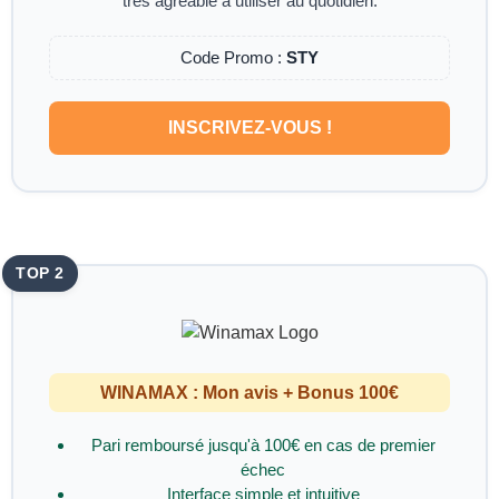
très agréable à utiliser au quotidien.
Code Promo :
STY
INSCRIVEZ-VOUS !
TOP 2
WINAMAX : Mon avis + Bonus 100€
Pari remboursé jusqu'à 100€ en cas de premier
échec
Interface simple et intuitive