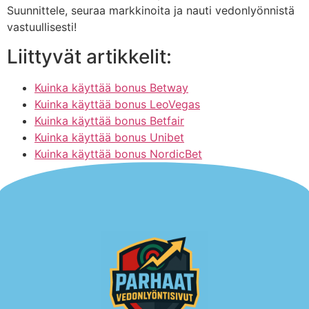
Suunnittele, seuraa markkinoita ja nauti vedonlyönnistä
vastuullisesti!
Liittyvät artikkelit:
Kuinka käyttää bonus Betway
Kuinka käyttää bonus LeoVegas
Kuinka käyttää bonus Betfair
Kuinka käyttää bonus Unibet
Kuinka käyttää bonus NordicBet