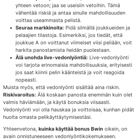
yhteen vetoon; jaa se useisiin vetoihin. Tämä
vähentää riskiä ja antaa sinulle mahdollisuuden
voittaa useammasta pelistä.
Seuraa markkinoita:
Pidä silmällä joukkueiden ja
pelaajien tilastoja. Esimerkiksi, jos tiedät, että
joukkue A on voittanut viimeiset viisi peliään, voit
harkita panostamista heidän puolestaan.
Älä unohda live-vedonlyöntiä:
Live-vedonlyönti
voi tarjota erinomaisia mahdollisuuksia, erityisesti
jos saat kiinni pelin käänteistä ja voit reagoida
nopeasti.
Muista myös, että vedonlyönti sisältää aina riskin.
Riskivaroitus:
Älä koskaan panosta enemmän kuin olet
valmis häviämään, ja käytä bonuksia viisaasti.
Vedonlyönti voi olla hauskaa ja voittoisaa, kunhan pidät
huolta omasta pelikäyttäytymisestäsi.
Yhteenvetona,
kuinka käyttää bonus Bwin
oikein, on
avain onnistuneeseen vedonlyöntikokemukseen.