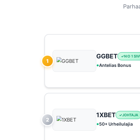
Parhaa
GGBET
N:O 1 SI
1
Antelias Bonus
1XBET
JOHTAJA
2
50+ Urheilulajia