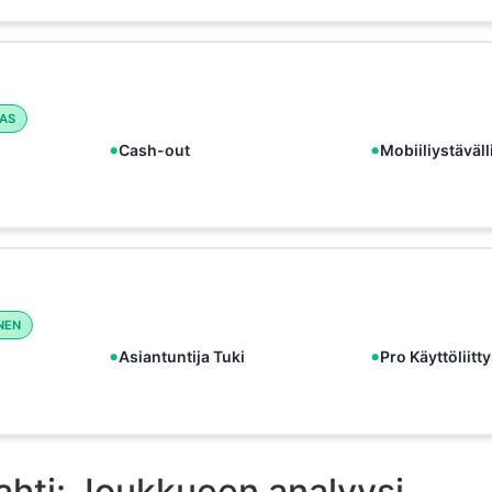
IAS
Cash-out
Mobiiliystäväl
NEN
Asiantuntija Tuki
Pro Käyttöliitt
ahti: Joukkueen analyysi