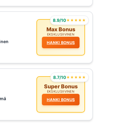
8.9/10
★★★★★
Max Bonus
EKSKLUSIIVINEN
linen
HANKI BONUS
8.7/10
★★★★★
Super Bonus
EKSKLUSIIVINEN
ymä
HANKI BONUS