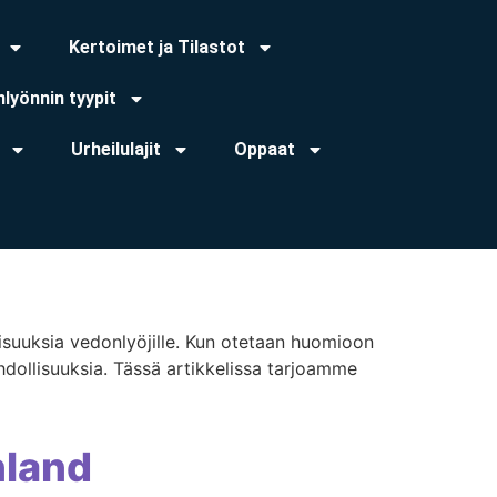
Kertoimet ja Tilastot
lyönnin tyypit
Urheilulajit
Oppaat
lisuuksia vedonlyöjille. Kun otetaan huomioon
hdollisuuksia. Tässä artikkelissa tarjoamme
nland