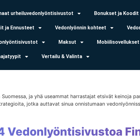
haat urheiluvedonlyöntisivustot
Bonukset ja Koodit
it ja Ennusteet
Vedonlyönnin kohteet
Vedon
onlyöntisivustot
Maksut
Mobiilisovellukset
ajatyypit
Vertailu & Valinta
 Suomessa, ja yhä useammat harrastajat etsivät keinoja pa
trategioita, jotka auttavat sinua onnistumaan vedonlyönnissäs
4 Vedonlyöntisivustoa Fi