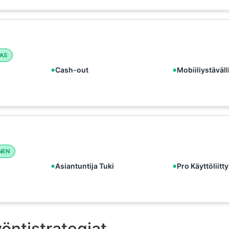
IAS
Cash-out
Mobiiliystäväl
NEN
Asiantuntija Tuki
Pro Käyttöliitt
öntistrategiat