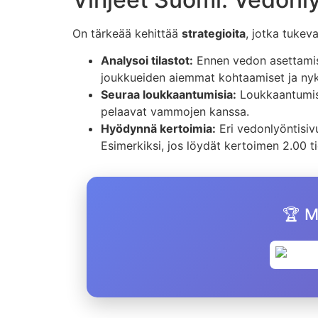
On tärkeää kehittää
strategioita
, jotka tukev
Analysoi tilastot:
Ennen vedon asettamista,
joukkueiden aiemmat kohtaamiset ja nyk
Seuraa loukkaantumisia:
Loukkaantumiset
pelaavat vammojen kanssa.
Hyödynnä kertoimia:
Eri vedonlyöntisivu
Esimerkiksi, jos löydät kertoimen 2.00 t
🏆 M