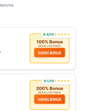
oidemme
9.4/10
★★★★★
100% Bonus
EKSKLUSIIVINEN
s
HANKI BONUS
9.1/10
★★★★★
200% Bonus
EKSKLUSIIVINEN
g
HANKI BONUS