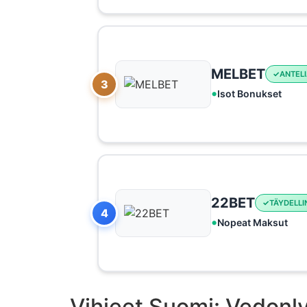
MELBET
ANTEL
3
Isot Bonukset
22BET
TÄYDELLI
4
Nopeat Maksut
Vihjeet Suomi: Vedonly