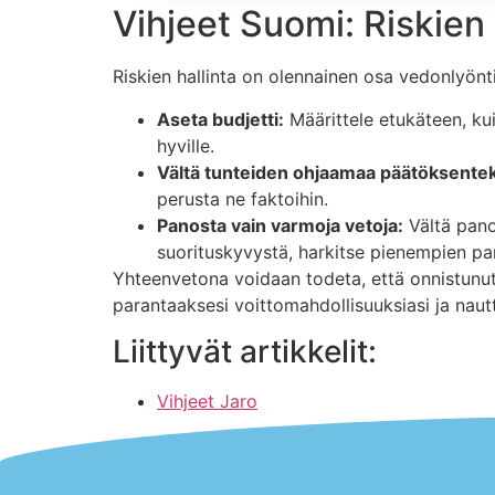
Vihjeet Suomi: Riskien 
Riskien hallinta on olennainen osa vedonlyön
Aseta budjetti:
Määrittele etukäteen, kui
hyville.
Vältä tunteiden ohjaamaa päätöksente
perusta ne faktoihin.
Panosta vain varmoja vetoja:
Vältä pano
suorituskyvystä, harkitse pienempien pa
Yhteenvetona voidaan todeta, että onnistunut
parantaaksesi voittomahdollisuuksiasi ja nauttia
Liittyvät artikkelit:
Vihjeet Jaro