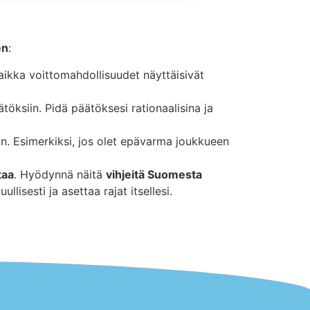
en
:
vaikka voittomahdollisuudet näyttäisivät
töksiin. Pidä päätöksesi rationaalisina ja
. Esimerkiksi, jos olet epävarma joukkueen
taa
. Hyödynnä näitä
vihjeitä Suomesta
lisesti ja asettaa rajat itsellesi.