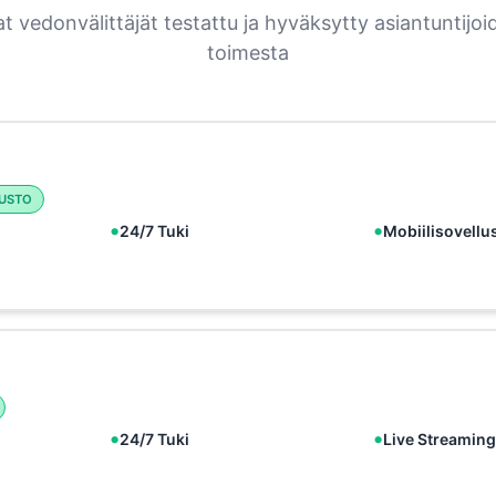
t vedonvälittäjät testattu ja hyväksytty asiantuntij
toimesta
VUSTO
24/7 Tuki
Mobiilisovellu
24/7 Tuki
Live Streamin